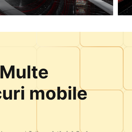
 Multe
curi mobile