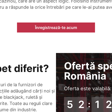
zinou, care are un aspect logic. Folosind instrumentele
ntru a răspunde la orice întrebări pe care le-ai putea a
Înregistrează-te acum
Ofertă sp
et diferit?
România
uri de la furnizori de
Oferta este valabilă:
țiile adăugând cărți noi și
e blackjack, ruletă și
5
2
1
2
:
ite. Toate au reguli clare
nume din industrie.