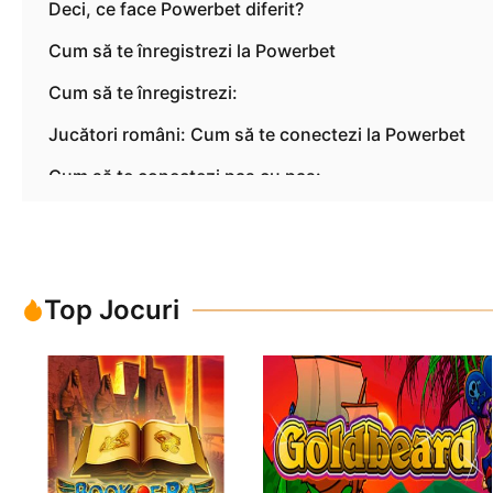
Deci, ce face Powerbet diferit?
Cum să te înregistrezi la Powerbet
Cum să te înregistrezi:
Jucători români: Cum să te conectezi la Powerbet
Cum să te conectezi pas cu pas:
Suport pentru probleme de conectare:
Descoperă selecția uriașă de jocuri de la Powerbet, inc
Aparatele de slot: Multe teme și câștiguri mari!
Top Jocuri
Jocuri de masă: Testează-ți strategiile
Interacțiune în timp real cu dealeri live
Bonus Powerbet: Rotiri gratuite, cashback și turnee
Promoții pentru turnee