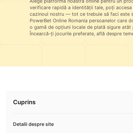
Alege platforma noastră online pentru un proce
verificare rapidă a identității tale, poți acces
cazinoul nostru — tot ce trebuie să faci este
PowerBet Online Romania persoanelor care dore
o gamă de opțiuni locale de plată sigure atât 
Încearcă-ți jocurile preferate, află despre tem
Cuprins
Detalii despre site