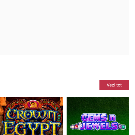
Vezi tot